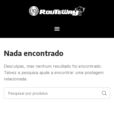
Nada encontrado
Desculpas, mas nenhum resultado foi encontrado.
Talvez a pesquisa ajude a encontrar uma postagem
relacionada.